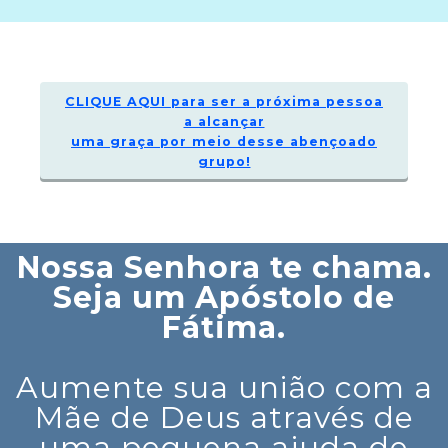
CLIQUE AQUI para ser a próxima pessoa
a alcançar
uma graça por meio desse abençoado
grupo!
Nossa Senhora te chama.
Seja um Apóstolo de
Fátima.
Aumente sua união com a
Mãe de Deus através de
uma pequena ajuda de