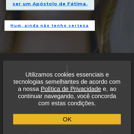
ser um Apóstolo de Fátima.
Hum, ainda não tenho certeza
Utilizamos cookies essenciais e
tecnologias semelhantes de acordo com
a nossa
Política de Privacidade
e, ao
continuar navegando, você concorda
com estas condições.
POLÍTICA DE PRIVACIDADE
OK
RUA BARÃO DE PIRAPAMA, 165, JARDIM LEONOR
CEP: 05614-070 | SÃO PAULO - SP