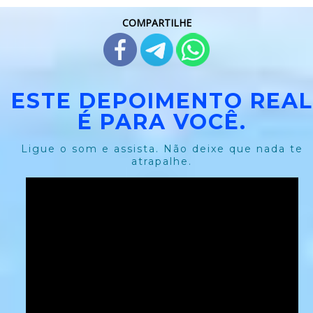
COMPARTILHE
ESTE DEPOIMENTO REAL
É PARA VOCÊ.
Ligue o som e assista. Não deixe que nada te
atrapalhe.