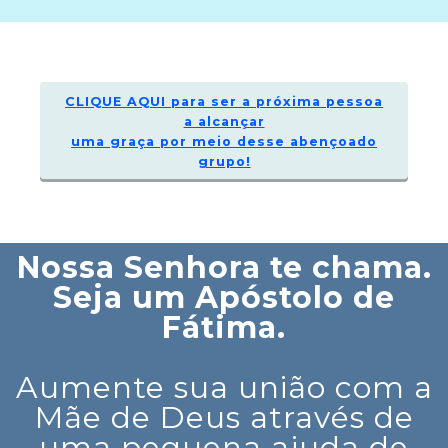
CLIQUE AQUI para ser a próxima pessoa
a alcançar
uma graça por meio desse abençoado
grupo!
Nossa Senhora te chama.
Seja um Apóstolo de
Fátima.
Aumente sua união com a
Mãe de Deus através de
uma pequena ajuda de