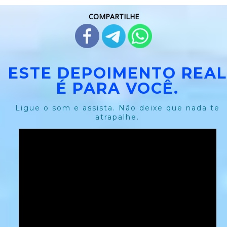
COMPARTILHE
ESTE DEPOIMENTO REAL
É PARA VOCÊ.
Ligue o som e assista. Não deixe que nada te
atrapalhe.