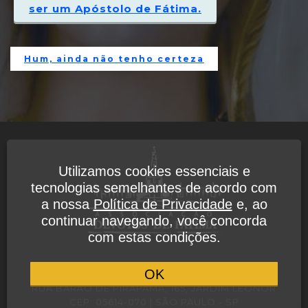
ser um Apóstolo de Fátima.
Hum, ainda não tenho certeza
Utilizamos cookies essenciais e
tecnologias semelhantes de acordo com
a nossa
Política de Privacidade
e, ao
continuar navegando, você concorda
com estas condições.
POLÍTICA DE PRIVACIDADE
OK
RUA BARÃO DE PIRAPAMA, 165, JARDIM LEONOR
CEP: 05614-070 | SÃO PAULO - SP